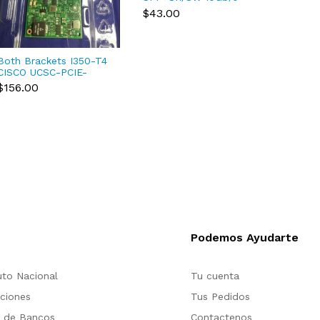
Proce
850nm Multimode
$43.00
2.20 
$383.
SFP+ Transceiver
CM80
Both Brackets I350-T4
CISCO UCSC-PCIE-
IRJ45 Intel I350 Quad
$156.00
Port Adapter
Podemos Ayudarte
to Nacional
Tu cuenta
ciones
Tus Pedidos
s de Bancos
Contactenos