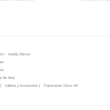
rd
Caddy Discos
Fan
ios
ta de Red
Cables y Accesorios
Transceiver Cisco HP