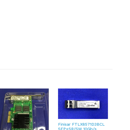
Finisar FTLX8571D3BCL
E5-26
SFP+SR/SW 10Gb/s