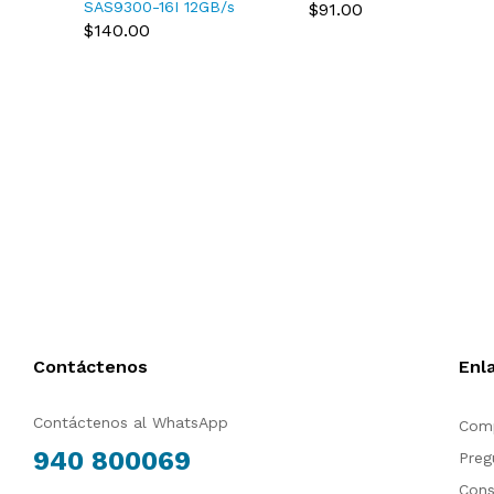
TXCMC SAS/SATA
SAS9300-16I 12GB/s
$91.00
12Gb/s RAID Controller
Host Bus Adapter 03-
$140.00
0TXCMC
25600-01B
Contáctenos
Enl
Contáctenos al WhatsApp
Comp
940 800069
Preg
Cons