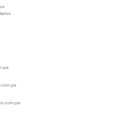
ios
darios
m.pe
r.com.pe
or.com.pe