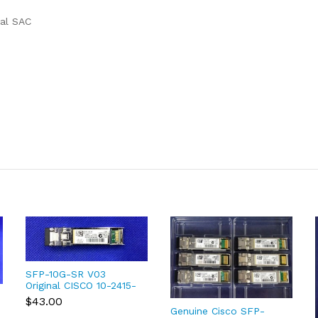
al SAC
SFP-10G-SR V03
Original CISCO 10-2415-
03 850nm 10GBASE-SR
$43.00
SFP+ Multi mode
Genuine Cisco SFP-