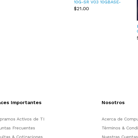
Module
10G-SR V03 10GBASE-
SR SFP+ Transceiver
$21.00
Module 10-2415-03
aces Importantes
Nosotros
ramos Activos de TI
Acerca de Compu
untas Frecuentes
Términos & Condi
ultas & Cotizaciones
Nuestras Cuenta