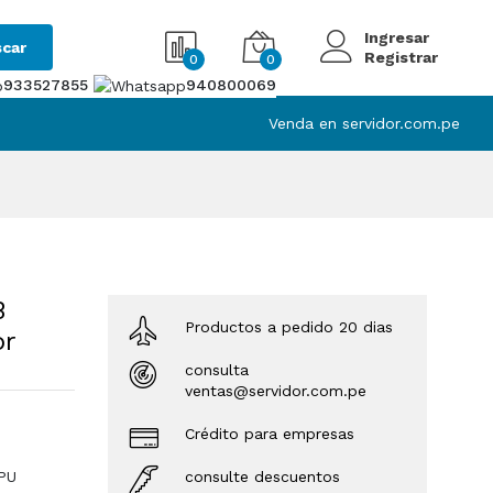
Ingresar
car
Registrar
0
0
933527855
940800069
Venda en servidor.com.pe
B
Productos a pedido 20 dias
or
consulta
ventas@servidor.com.pe
Crédito para empresas
PU
consulte descuentos