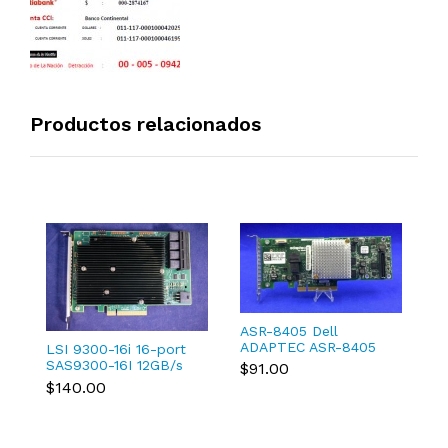
Productos relacionados
S
Or
ASR-8405 Dell
2
$
ADAPTEC ASR-8405
1
LSI 9300-16i 16-port
TXCMC SAS/SATA
M
SAS9300-16I 12GB/s
$91.00
12Gb/s RAID
Host Bus Adapter 03-
$140.00
Controller 0TXCMC
25600-01B